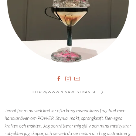
HTTPS://WWW.NINAWESTMAN.SE
Temat för mina verk kretsar ofta kring människans fragilitet men
handlar även om POWER: Styrka, makt, sprängkraft. Den egna
kraften och makten. Jag porträtterar mig själv och mina medsystrar
i objekten jag skapar, och de verk du ser nedan är i hög utsträckning