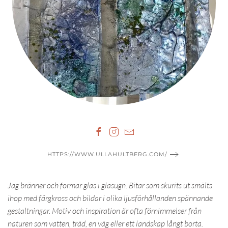
HTTPS://WWW.ULLAHULTBERG.COM/
Jag bränner och formar glas i glasugn. Bitar som skurits ut smälts
ihop med färgkross och bildar i olika ljusförhållanden spännande
gestaltningar. Motiv och inspiration är ofta förnimmelser från
naturen som vatten, träd, en väg eller ett landskap långt borta.