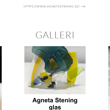
HTTPS://WWW.AGNETASTENING.SE/
GALLERI
BLÄDDRA I GALLERI