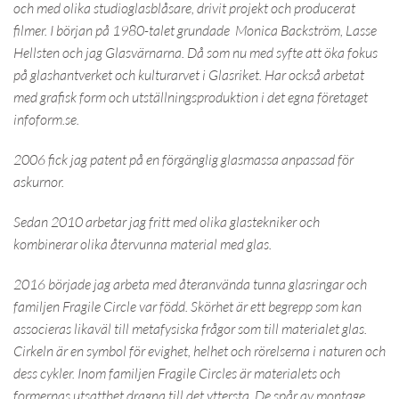
och med olika studioglasblåsare, drivit projekt och producerat
filmer. I början på 1980-talet grundade Monica Backström, Lasse
Hellsten och jag Glasvärnarna. Då som nu med syfte att öka fokus
på glashantverket och kulturarvet i Glasriket. Har också arbetat
med grafisk form och utställningsproduktion i det egna företaget
infoform.se.
2006 fick jag patent på en förgänglig glasmassa anpassad för
askurnor.
Sedan 2010 arbetar jag fritt med olika glastekniker och
kombinerar olika återvunna material med glas.
2016 började jag arbeta med återanvända tunna glasringar och
familjen Fragile Circle var född. Skörhet är ett begrepp som kan
associeras likaväl till metafysiska frågor som till materialet glas.
Cirkeln är en symbol för evighet, helhet och rörelserna i naturen och
dess cykler. Inom familjen Fragile Circles är materialets och
formernas utsatthet dragna till det yttersta. De spår av montage