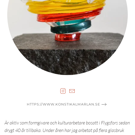
HTTPS://WWW.KONSTIKALMARLAN.SE
Är aktiv som formgivare och kulturarbetare bosatt i Flygsfors sedan
drygt 40 år tillbaka. Under åren har jag arbetat på flera glasbruk