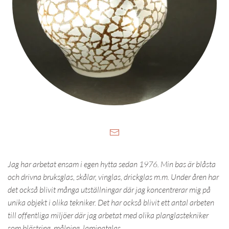
Jag har arbetat ensam i egen hytta sedan 1976. Min bas är blåsta
och drivna bruksglas, skålar, vinglas, drickglas m.m. Under åren har
det också blivit många utställningar där jag koncentrerar mig på
unika objekt i olika tekniker. Det har också blivit ett antal arbeten
till offentliga miljöer där jag arbetat med olika planglastekniker
som blästring, målning, laminatglas.