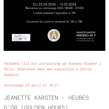
Välkomna till min utställning på Svenska Klubben i
Paris! Bienvenue dans mon exposition à Cercle
Suédois!
Vernissage 23 april kl 18-21
JEANETTE KARSTEN - HEURES
D'ÓR (GOLDEN HOURS)