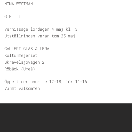
NINA WESTMAN
G R I T
Vernissage lördagen 4 maj kl 13
Utställningen varar tom 25 maj
GALLERI GLAS & LERA
Kulturmejeriet
Skravelsjövägen 2
Röbäck (Umeå)
Öppettider ons-fre 12-18, lör 11-16
Varmt välkommen!