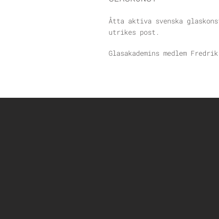
Åtta aktiva svenska glaskons
utrikes post.
Glasakademins medlem Fredrik