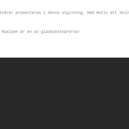
tnärer presenteras i denna utgivning, med motiv att skic
 Nielsen är en av glaskonstnärerna!