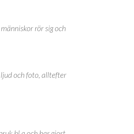
r människor rör sig och
jud och foto, alltefter
ruk bl.a och har gjort