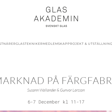
STNÄRER
GLASTEKNIKER
MEDLEMSKAP
PROJEKT & UTSTÄLLNIN
MARKNAD PÅ FÄRGFABR
Susann Wallander & Gunvor Larsson
6-7 December kl 11-17