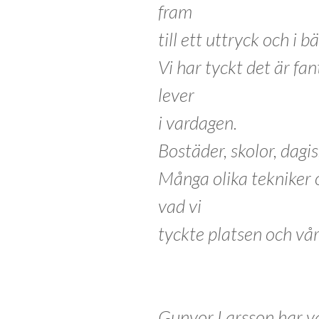
fram
till ett uttryck och i b
Vi har tyckt det är fan
lever
i vardagen.
Bostäder, skolor, dagis
Många olika tekniker oc
vad vi
tyckte platsen och vår
Gunvor Larsson har var