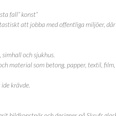
ästa fall” konst”
tastiskt att jobba med offentliga miljöer, dä
, simhall och sjukhus.
h material som betong, papper, textil, film, l
 ide krävde.
it bildkonstnär och designer på Skrufs glasb