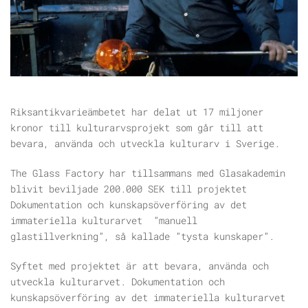
Riksantikvarieämbetet har delat ut 17 miljoner
kronor till kulturarvsprojekt som går till att
bevara, använda och utveckla kulturarv i Sverige.
The Glass Factory har tillsammans med Glasakademin
blivit beviljade 200.000 SEK till projektet
Dokumentation och kunskapsöverföring av det
immateriella kulturarvet ”manuell
glastillverkning”, så kallade ”tysta kunskaper”.
Syftet med projektet är att bevara, använda och
utveckla kulturarvet. Dokumentation och
kunskapsöverföring av det immateriella kulturarvet