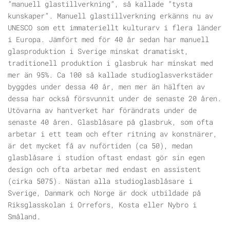
”manuell glastillverkning”, så kallade ”tysta
kunskaper”. Manuell glastillverkning erkänns nu av
UNESCO som ett immateriellt kulturarv i flera länder
i Europa. Jämfört med för 40 år sedan har manuell
glasproduktion i Sverige minskat dramatiskt,
traditionell produktion i glasbruk har minskat med
mer än 95%. Ca 100 så kallade studioglas­verkstäder
byggdes under dessa 40 år, men mer än hälften av
dessa har också försvunnit under de senaste 20 åren.
Utövarna av hantverket har förändrats under de
senaste 40 åren. Glasblåsare på glasbruk, som ofta
arbetar i ett team och efter ritning av konstnärer,
är det mycket få av nuförtiden (ca 50), medan
glasblåsare i studion oftast endast gör sin egen
design och ofta arbetar med endast en assistent
(cirka 50­75). Nästan alla studioglasblåsare i
Sverige, Danmark och Norge är dock utbildade på
Riksglasskolan i Orrefors, Kosta eller Nybro i
Småland.