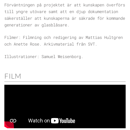
Förväntningen på projektet är att kunskapen överförs
till yngre utövare samt att en djup dokumentation
säkerställer att kunskaperna är säkrade för kommande
generationer av glasblåsare.
Filmer: Filmning och redigering av Mattias Hultgren
och Anette Rose. Arkivmaterial från SVT.
Illustrationer: Samuel Weisenborg.
FILM