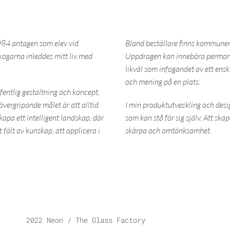
 1984 antagen som elev vid
Bland beställare finns kommuner,
skogarna inleddes mitt liv med
Uppdragen kan innebära permanen
likväl som infogandet av ett enski
och mening på en plats.
fentlig gestaltning och koncept,
 övergripande målet är att alltid
I min produktutveckling och desig
kapa ett intelligent landskap, där
som kan stå för sig själv. Att sk
fält av kunskap, att applicera i
skärpa och omtänksamhet.
2022 Neon / The Glass Factory