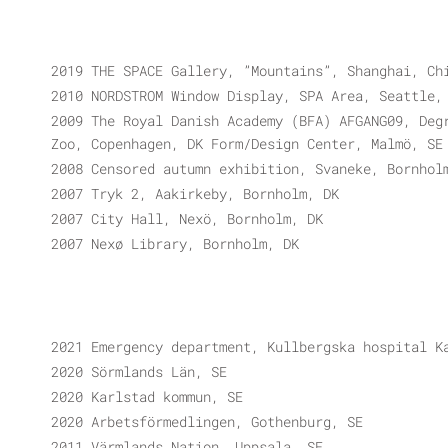
2019 THE SPACE Gallery, ”Mountains”, Shanghai, Ch
2010 NORDSTROM Window Display, SPA Area, Seattle,
2009 The Royal Danish Academy (BFA) AFGANG09, Deg
Zoo, Copenhagen, DK Form/Design Center, Malmö, SE
2008 Censored autumn exhibition, Svaneke, Bornhol
2007 Tryk 2, Aakirkeby, Bornholm, DK
2007 City Hall, Nexö, Bornholm, DK
2007 Nexø Library, Bornholm, DK
2021 Emergency department, Kullbergska hospital K
2020 Sörmlands Län, SE
2020 Karlstad kommun, SE
2020 Arbetsförmedlingen, Gothenburg, SE
2011 Värmlands Nation, Uppsala, SE