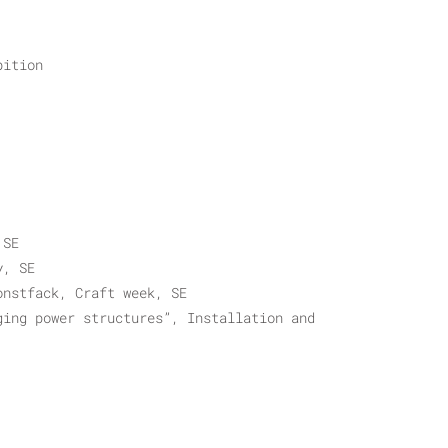
bition
 SE
y, SE
onstfack, Craft week, SE
ging power structures”, Installation and