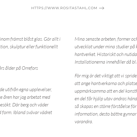
HTTPS://WWW.ROSITASTAHL.COM
om främst blåst glas. Gör allt i
Mina senaste arbeten, former och
ation, skulptur eller funktionellt
utvecklat under mina studier på
hantverket. Historiskt och nutida
Installationerna innehåller då bl.a
rs ålder på Orrefors
För mig är det viktigt att vi spr
att ange hantverkarna och platsen 
de utifrån egna upplevelser,
uppmärksamma att en del konsthan
te åren har jag arbetat med
en del får hjälp utav andras hän
besökt. Där berg och väder
så skapas en större förståelse fö
ad form. Ibland svävar vädret
information, desto bättre gynnar
varandra.