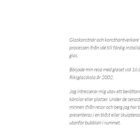
Glaskonstnär och konsthantverkare in
processen ifrån idé till färdig install
glas.
Började min resa med glaset vid 16 å
Riksglasskola år 2002.
Jag intresserar mig utav ett berättan
känslor eller platser. Under de senas
minnen ifrån resor och berg jag har 
presenteras i en blåst eller skulpter
utanför bubblan i rummet.