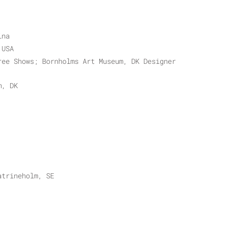
ina
 USA
ree Shows; Bornholms Art Museum, DK Designer
m, DK
atrineholm, SE