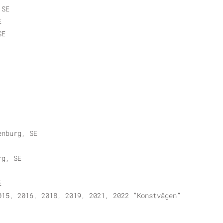
 SE
E
SE
enburg, SE
rg, SE
E
015, 2016, 2018, 2019, 2021, 2022 ”Konstvågen”