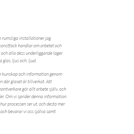
 rumsliga installationer jag
 konstfack handlar om arbetet och
 och alla dess underliggande lager.
 glas, ljus och, ljud.
ider kunskap och information genom
där glaset är tillverkat. Att
tverkare gör allt arbete själv, och
der. Om vi sprider denna information
r hur processen ser ut, och desto mer
 och bevarar vi oss själva samt