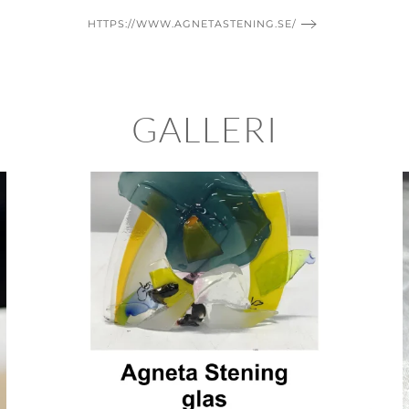
HTTPS://WWW.AGNETASTENING.SE/
GALLERI
BLÄDDRA I GALLERI