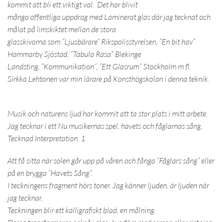
kommit att bli ett viktigt val. Det har blivit
många offentliga uppdrag med Laminerat glas där jag tecknat och
målat på limskiktet mellan de stora
glasskivorna som ”Ljusbärare” Rikspolisstyrelsen, ”En bit hav”
Hammarby Sjöstad, ”Tabula Rasa” Blekinge
Landsting, ”Kommunikation”, ”Ett Glasrum” Stockholm m fl.
Sirkka Lehtonen var min lärare på Konsthögskolan i denna teknik.
Musik och naturens ljud har kommit att ta stor plats i mitt arbete.
Jag tecknar i ett Nu musikernas spel, havets och fåglarnas sång,
Tecknad Interpretation. 1
Att få sitta när solen går upp på våren och fånga ”Fåglars sång” eller
på en brygga ”Havets Sång”.
I teckningens fragment hörs toner. Jag känner ljuden, är ljuden när
jag tecknar.
Teckningen blir ett kalligrafiskt blad, en målning.