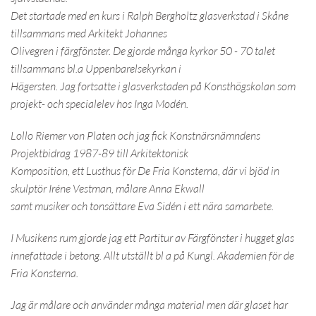
Det startade med en kurs i Ralph Bergholtz glasverkstad i Skåne
tillsammans med Arkitekt Johannes
Olivegren i färgfönster. De gjorde många kyrkor 50 - 70 talet
tillsammans bl.a Uppenbarelsekyrkan i
Hägersten. Jag fortsatte i glasverkstaden på Konsthögskolan som
projekt- och specialelev hos Inga Modén.
Lollo Riemer von Platen och jag fick Konstnärsnämndens
Projektbidrag 1987-89 till Arkitektonisk
Komposition, ett Lusthus för De Fria Konsterna, där vi bjöd in
skulptör Iréne Vestman, målare Anna Ekwall
samt musiker och tonsättare Eva Sidén i ett nära samarbete.
I Musikens rum gjorde jag ett Partitur av Färgfönster i hugget glas
innefattade i betong. Allt utställt bl a på Kungl. Akademien för de
Fria Konsterna.
Jag är målare och använder många material men där glaset har