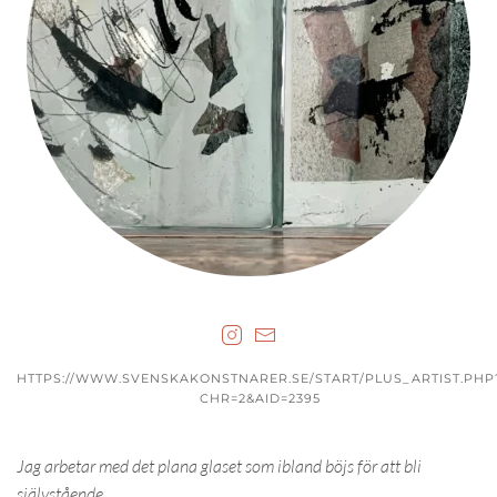
HTTPS://WWW.SVENSKAKONSTNARER.SE/START/PLUS_ARTIST.PHP
CHR=2&AID=2395
Jag arbetar med det plana glaset som ibland böjs för att bli
självstående.