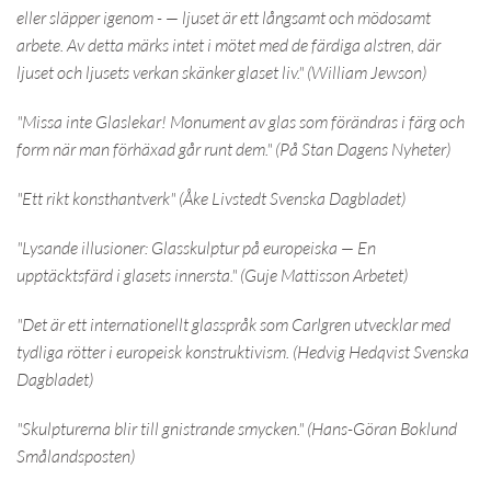
eller släpper igenom - — ljuset är ett långsamt och mödosamt
arbete. Av detta märks intet i mötet med de färdiga alstren, där
ljuset och ljusets verkan skänker glaset liv." (William Jewson)
"Missa inte Glaslekar! Monument av glas som förändras i färg och
form när man förhäxad går runt dem." (På Stan Dagens Nyheter)
"Ett rikt konsthantverk" (Åke Livstedt Svenska Dagbladet)
"Lysande illusioner: Glasskulptur på europeiska — En
upptäcktsfärd i glasets innersta." (Guje Mattisson Arbetet)
"Det är ett internationellt glasspråk som Carlgren utvecklar med
tydliga rötter i europeisk konstruktivism. (Hedvig Hedqvist Svenska
Dagbladet)
"Skulpturerna blir till gnistrande smycken." (Hans-Göran Boklund
Smålandsposten)