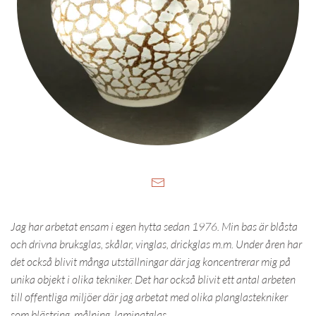
Jag har arbetat ensam i egen hytta sedan 1976. Min bas är blåsta
och drivna bruksglas, skålar, vinglas, drickglas m.m. Under åren har
det också blivit många utställningar där jag koncentrerar mig på
unika objekt i olika tekniker. Det har också blivit ett antal arbeten
till offentliga miljöer där jag arbetat med olika planglastekniker
som blästring, målning, laminatglas.