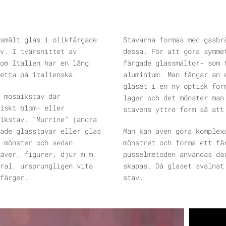
smält glas i olikfärgade
Stavarna formas med gasbr
v. I tvärsnittet av
dessa. För att göra symme
om Italien har en lång
färgade glassmältor- som 
etta på italienska.
aluminium. Man fångar an 
glaset i en ny optisk for
 mosaikstav där
lager och det mönster man
iskt blom- eller
stavens yttre form så att
ikstav. "Murrine" (andra
ade glasstavar eller glas
Man kan även göra komplex
 mönster och sedan
mönstret och forma ett fä
äver, figurer, djur m.m.
pusselmetoden användas dä
ral, ursprungligen vita
skapas. Då glaset svalnat
färger.
stav.