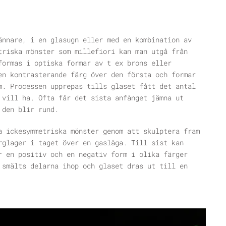
ännare, i en glasugn eller med en kombination av
triska mönster som millefiori kan man utgå från
formas i optiska formar av t ex brons eller
en kontrasterande färg över den första och formar
m. Processen upprepas tills glaset fått det antal
 vill ha. Ofta får det sista anfånget jämna ut
 den blir rund.
a ickesymmetriska mönster genom att skulptera fram
rglager i taget över en gaslåga. Till sist kan
r en positiv och en negativ form i olika färger
 smälts delarna ihop och glaset dras ut till en