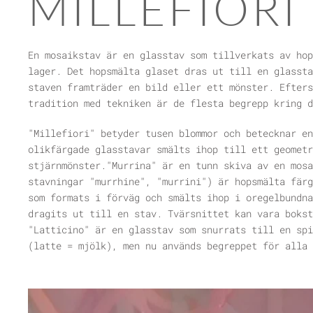
MILLEFIORI
En mosaikstav är en glasstav som tillverkats av hop
lager. Det hopsmälta glaset dras ut till en glassta
staven framträder en bild eller ett mönster. Efters
tradition med tekniken är de flesta begrepp kring d
"Millefiori" betyder tusen blommor och betecknar en
olikfärgade glasstavar smälts ihop till ett geometr
stjärnmönster."Murrina" är en tunn skiva av en mosa
stavningar "murrhine", "murrini") är hopsmälta färg
som formats i förväg och smälts ihop i oregelbundna
dragits ut till en stav. Tvärsnittet kan vara bokst
"Latticino" är en glasstav som snurrats till en spi
(latte = mjölk), men nu används begreppet för alla 